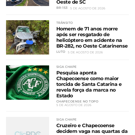
Oeste de SC
BR-153
5 DE AGOSTO DE 2026
TRÂNSITO
Homem de 71 anos morre
após ser resgatado de
helicóptero em acidente na
BR-282, no Oeste Catarinense
LUTO
5 DE AGOSTO DE 2026
SIGA CHAPE
Pesquisa aponta
Chapecoense como maior
torcida de Santa Catarina e
revela força da marca no
Estado
CHAPECOENSE NO TOPO
5 DE AGOSTO DE 2026
SIGA CHAPE
Cruzeiro e Chapecoense
decidem vaga nas quartas da