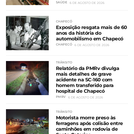
SAÚDE
6 DE AGOSTO DE 2026
CHAPECÓ
Exposição resgata mais de 60
anos da história do
automobilismo em Chapecó
CHAPECÓ
6 DE AGOSTO DE 2026
TRÂNSITO
Relatório da PMRv divulga
mais detalhes de grave
acidente na SC-160 com
homem transferido para
hospital de Chapecó
PMRV
6 DE AGOSTO DE 2026
TRÂNSITO
Motorista morre preso às
ferragens após colisão entre
caminhões em rodovia de