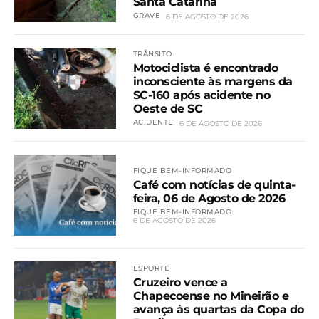
Santa Catarina
GRAVE
6 DE AGOSTO DE 2026
TRÂNSITO
Motociclista é encontrado
inconsciente às margens da
SC-160 após acidente no
Oeste de SC
ACIDENTE
6 DE AGOSTO DE 2026
FIQUE BEM-INFORMADO
Café com notícias de quinta-
feira, 06 de Agosto de 2026
FIQUE BEM-INFORMADO
6 DE AGOSTO DE 2026
ESPORTE
Cruzeiro vence a
Chapecoense no Mineirão e
avança às quartas da Copa do