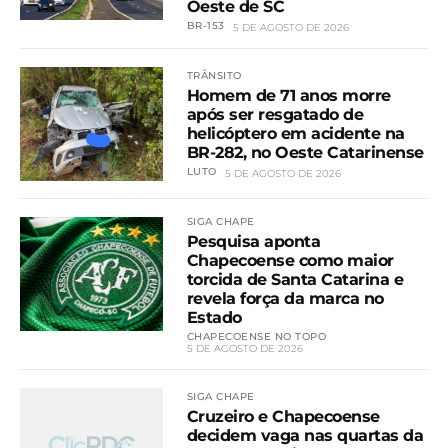
Oeste de SC
BR-153
5 DE AGOSTO DE 2026
TRÂNSITO
Homem de 71 anos morre
após ser resgatado de
helicóptero em acidente na
BR-282, no Oeste Catarinense
LUTO
5 DE AGOSTO DE 2026
SIGA CHAPE
Pesquisa aponta
Chapecoense como maior
torcida de Santa Catarina e
revela força da marca no
Estado
CHAPECOENSE NO TOPO
5 DE AGOSTO DE 2026
SIGA CHAPE
Cruzeiro e Chapecoense
decidem vaga nas quartas da