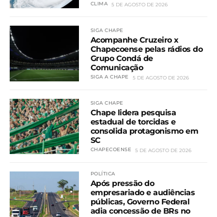
CLIMA
5 DE AGOSTO DE 2026
SIGA CHAPE
Acompanhe Cruzeiro x
Chapecoense pelas rádios do
Grupo Condá de
Comunicação
SIGA A CHAPE
5 DE AGOSTO DE 2026
SIGA CHAPE
Chape lidera pesquisa
estadual de torcidas e
consolida protagonismo em
SC
CHAPECOENSE
5 DE AGOSTO DE 2026
POLÍTICA
Após pressão do
empresariado e audiências
públicas, Governo Federal
adia concessão de BRs no