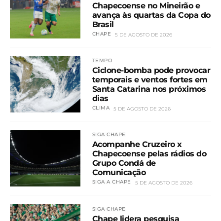
Chapecoense no Mineirão e
avança às quartas da Copa do
Brasil
CHAPE
5 DE AGOSTO DE 2026
TEMPO
Ciclone-bomba pode provocar
temporais e ventos fortes em
Santa Catarina nos próximos
dias
CLIMA
5 DE AGOSTO DE 2026
SIGA CHAPE
Acompanhe Cruzeiro x
Chapecoense pelas rádios do
Grupo Condá de
Comunicação
SIGA A CHAPE
5 DE AGOSTO DE 2026
SIGA CHAPE
Chape lidera pesquisa