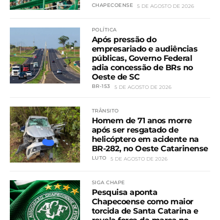
CHAPECOENSE
5 DE AGOSTO DE 2026
POLÍTICA
Após pressão do
empresariado e audiências
públicas, Governo Federal
adia concessão de BRs no
Oeste de SC
BR-153
5 DE AGOSTO DE 2026
TRÂNSITO
Homem de 71 anos morre
após ser resgatado de
helicóptero em acidente na
BR-282, no Oeste Catarinense
LUTO
5 DE AGOSTO DE 2026
SIGA CHAPE
Pesquisa aponta
Chapecoense como maior
torcida de Santa Catarina e