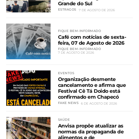
Grande do Sul
ESTRAGOS
7 DE AGOSTO DE 2026
FIQUE BEM-INFORMADO
Café com notícias de sexta-
feira, 07 de Agosto de 2026
FIQUE BEM-INFORMADO
7 DE AGOSTO DE 2026
EVENTOS
Organização desmente
cancelamento e afirma que
Festival Cê Tá Doido está
confirmado em Chapecó
FAKE NEWS
6 DE AGOSTO DE 2026
SAÚDE
Anvisa propõe atualizar as
normas da propaganda de
alimentos e de