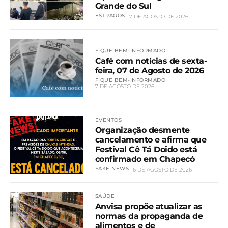
Grande do Sul
ESTRAGOS
7 DE AGOSTO DE 2026
FIQUE BEM-INFORMADO
Café com notícias de sexta-
feira, 07 de Agosto de 2026
FIQUE BEM-INFORMADO
7 DE AGOSTO DE 2026
EVENTOS
Organização desmente
cancelamento e afirma que
Festival Cê Tá Doido está
confirmado em Chapecó
FAKE NEWS
6 DE AGOSTO DE 2026
SAÚDE
Anvisa propõe atualizar as
normas da propaganda de
alimentos e de