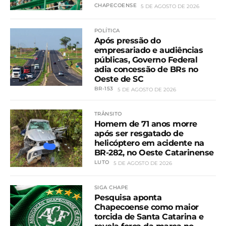
CHAPECOENSE
5 DE AGOSTO DE 2026
POLÍTICA
Após pressão do
empresariado e audiências
públicas, Governo Federal
adia concessão de BRs no
Oeste de SC
BR-153
5 DE AGOSTO DE 2026
TRÂNSITO
Homem de 71 anos morre
após ser resgatado de
helicóptero em acidente na
BR-282, no Oeste Catarinense
LUTO
5 DE AGOSTO DE 2026
SIGA CHAPE
Pesquisa aponta
Chapecoense como maior
torcida de Santa Catarina e