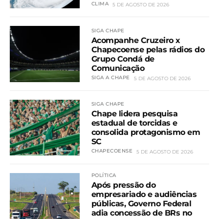
CLIMA
5 DE AGOSTO DE 2026
SIGA CHAPE
Acompanhe Cruzeiro x
Chapecoense pelas rádios do
Grupo Condá de
Comunicação
SIGA A CHAPE
5 DE AGOSTO DE 2026
SIGA CHAPE
Chape lidera pesquisa
estadual de torcidas e
consolida protagonismo em
SC
CHAPECOENSE
5 DE AGOSTO DE 2026
POLÍTICA
Após pressão do
empresariado e audiências
públicas, Governo Federal
adia concessão de BRs no