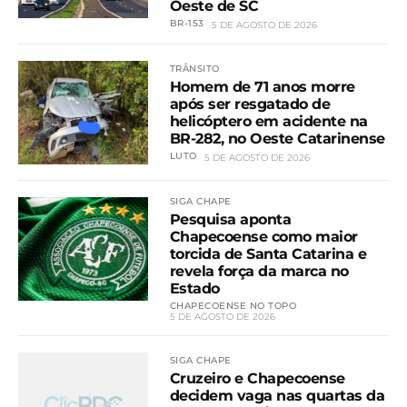
Oeste de SC
BR-153
5 DE AGOSTO DE 2026
TRÂNSITO
Homem de 71 anos morre
após ser resgatado de
helicóptero em acidente na
BR-282, no Oeste Catarinense
LUTO
5 DE AGOSTO DE 2026
SIGA CHAPE
Pesquisa aponta
Chapecoense como maior
torcida de Santa Catarina e
revela força da marca no
Estado
CHAPECOENSE NO TOPO
5 DE AGOSTO DE 2026
SIGA CHAPE
Cruzeiro e Chapecoense
decidem vaga nas quartas da