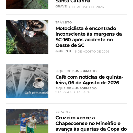
Santa Catarina
GRAVE
6 DE AGOSTO DE 2026
TRÂNSITO
Motociclista é encontrado
inconsciente às margens da
SC-160 após acidente no
Oeste de SC
ACIDENTE
6 DE AGOSTO DE 2026
FIQUE BEM-INFORMADO
Café com notícias de quinta-
feira, 06 de Agosto de 2026
FIQUE BEM-INFORMADO
6 DE AGOSTO DE 2026
ESPORTE
Cruzeiro vence a
Chapecoense no Mineirão e
avança às quartas da Copa do