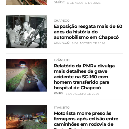
SAÚDE
6 DE AGOSTO DE 2026
CHAPECÓ
Exposição resgata mais de 60
anos da história do
automobilismo em Chapecó
CHAPECÓ
6 DE AGOSTO DE 2026
TRÂNSITO
Relatório da PMRv divulga
mais detalhes de grave
acidente na SC-160 com
homem transferido para
hospital de Chapecó
PMRV
6 DE AGOSTO DE 2026
TRÂNSITO
Motorista morre preso às
ferragens após colisão entre
caminhões em rodovia de