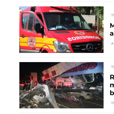
T
M
a
A
T
R
m
T