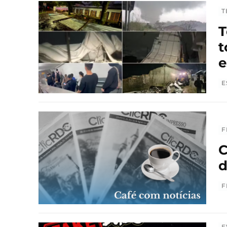
T
T
t
e
E
F
C
d
F
E