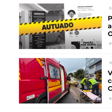
G
P
a
O
P
T
V
c
C
A