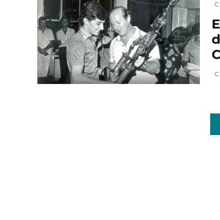
C
E
d
C
C