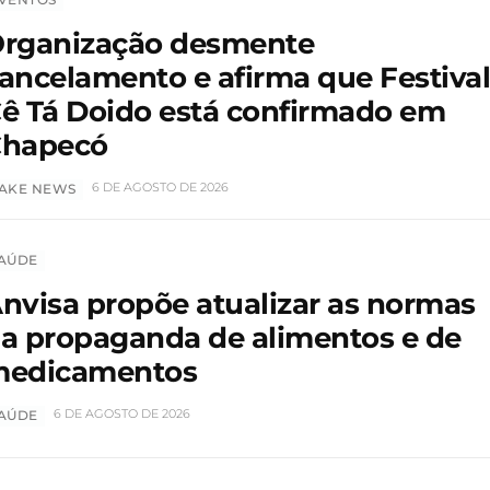
rganização desmente
ancelamento e afirma que Festiva
ê Tá Doido está confirmado em
hapecó
6 DE AGOSTO DE 2026
AKE NEWS
AÚDE
nvisa propõe atualizar as normas
a propaganda de alimentos e de
edicamentos
6 DE AGOSTO DE 2026
AÚDE