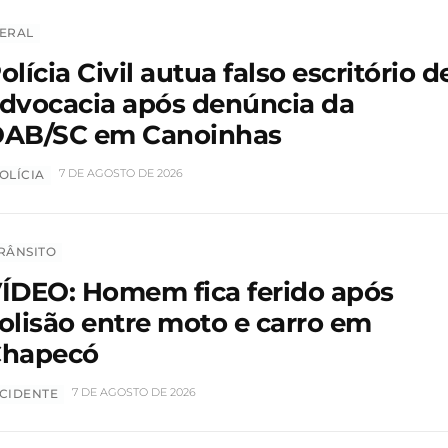
ERAL
olícia Civil autua falso escritório d
dvocacia após denúncia da
AB/SC em Canoinhas
7 DE AGOSTO DE 2026
OLÍCIA
RÂNSITO
ÍDEO: Homem fica ferido após
olisão entre moto e carro em
hapecó
7 DE AGOSTO DE 2026
CIDENTE