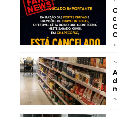
O
c
C
C
F
S
A
d
m
S