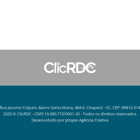
Rua Jacomo Colpani, Bairro Santa Maria, 484-E, Chapecó - SC, CEP: 89812-51
2020 © ClicRDC - CNPJ 19.080.715/0001-20 - Todos os direitos reservados.
Desenvolvido por
Jotapix Agência Criativa