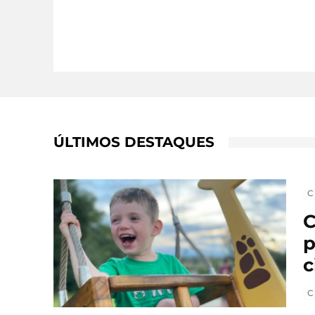
ÚLTIMOS DESTAQUES
C
C
p
c
C