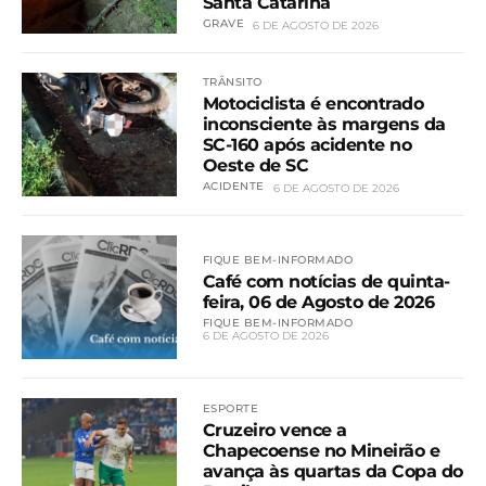
Santa Catarina
GRAVE
6 DE AGOSTO DE 2026
TRÂNSITO
Motociclista é encontrado
inconsciente às margens da
SC-160 após acidente no
Oeste de SC
ACIDENTE
6 DE AGOSTO DE 2026
FIQUE BEM-INFORMADO
Café com notícias de quinta-
feira, 06 de Agosto de 2026
FIQUE BEM-INFORMADO
6 DE AGOSTO DE 2026
ESPORTE
Cruzeiro vence a
Chapecoense no Mineirão e
avança às quartas da Copa do