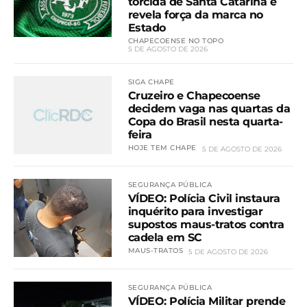
torcida de Santa Catarina e
revela força da marca no
Estado
CHAPECOENSE NO TOPO
5 DE AGOSTO DE 2026
SIGA CHAPE
Cruzeiro e Chapecoense
decidem vaga nas quartas da
Copa do Brasil nesta quarta-
feira
HOJE TEM CHAPE
5 DE AGOSTO DE 2026
SEGURANÇA PÚBLICA
VÍDEO: Polícia Civil instaura
inquérito para investigar
supostos maus-tratos contra
cadela em SC
MAUS-TRATOS
5 DE AGOSTO DE 2026
SEGURANÇA PÚBLICA
VÍDEO: Polícia Militar prende