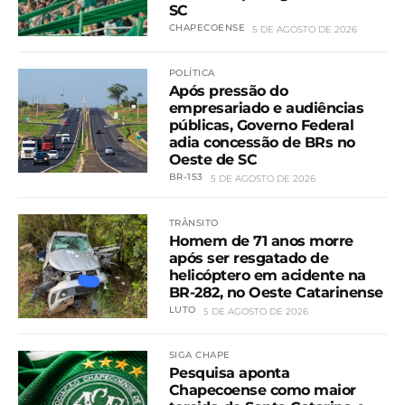
SC
CHAPECOENSE
5 DE AGOSTO DE 2026
POLÍTICA
Após pressão do
empresariado e audiências
públicas, Governo Federal
adia concessão de BRs no
Oeste de SC
BR-153
5 DE AGOSTO DE 2026
TRÂNSITO
Homem de 71 anos morre
após ser resgatado de
helicóptero em acidente na
BR-282, no Oeste Catarinense
LUTO
5 DE AGOSTO DE 2026
SIGA CHAPE
Pesquisa aponta
Chapecoense como maior