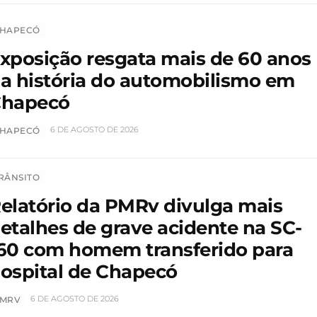
HAPECÓ
xposição resgata mais de 60 anos
a história do automobilismo em
hapecó
6 DE AGOSTO DE 2026
HAPECÓ
RÂNSITO
elatório da PMRv divulga mais
etalhes de grave acidente na SC-
60 com homem transferido para
ospital de Chapecó
6 DE AGOSTO DE 2026
MRV