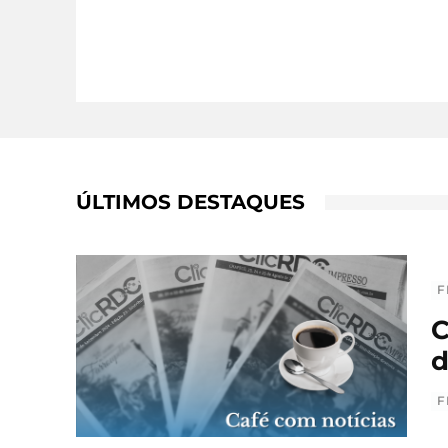
ÚLTIMOS DESTAQUES
F
C
d
F