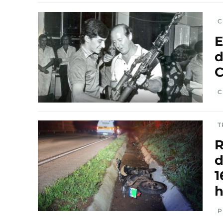
C
E
d
C
C
T
R
d
1
h
P