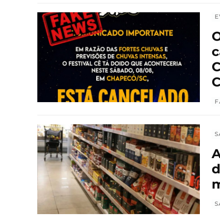
E
O
c
C
C
F
S
A
d
m
S