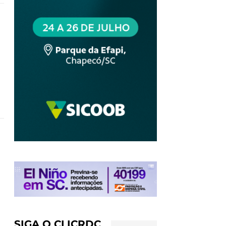
l
SIGA O CLICRDC