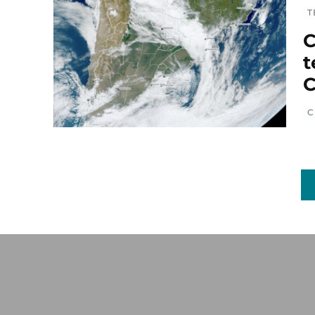
T
C
t
C
C