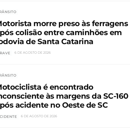
RÂNSITO
otorista morre preso às ferragens
pós colisão entre caminhões em
odovia de Santa Catarina
6 DE AGOSTO DE 2026
RAVE
RÂNSITO
otociclista é encontrado
nconsciente às margens da SC-160
pós acidente no Oeste de SC
6 DE AGOSTO DE 2026
CIDENTE