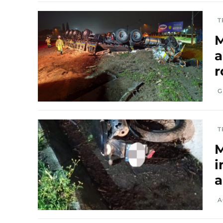
T
M
a
r
G
T
M
i
a
A