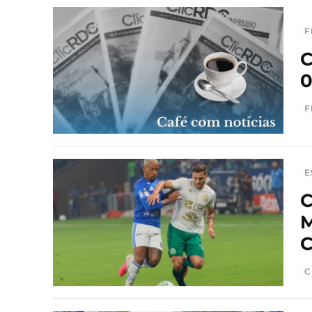
F
C
0
F
E
C
M
C
C