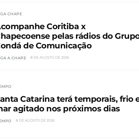
IGA CHAPE
companhe Coritiba x
hapecoense pelas rádios do Grup
ondá de Comunicação
8 DE AGOSTO DE 2026
IGA A CHAPE
EMPO
anta Catarina terá temporais, frio 
ar agitado nos próximos dias
8 DE AGOSTO DE 2026
EMPO