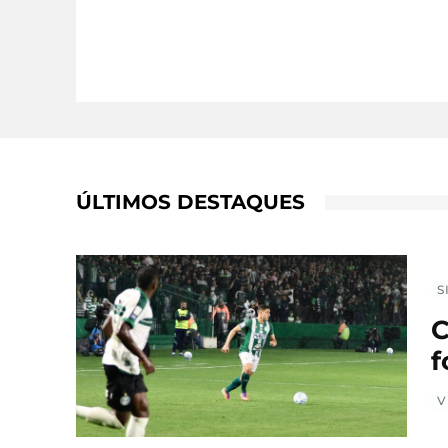
ÚLTIMOS DESTAQUES
S
C
f
V