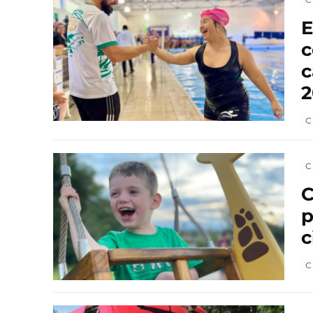
E
c
c
2
C
C
C
p
c
C