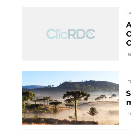
S
A
C
C
S
T
S
m
T