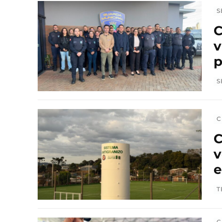
S
C
v
p
S
C
C
v
e
T
C