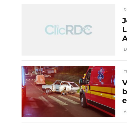
G
J
L
A
L
T
V
b
e
A