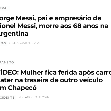
ERAL
orge Messi, pai e empresário de
ionel Messi, morre aos 68 anos na
rgentina
8 DE AGOSTO DE 2026
UTO
RÂNSITO
ÍDEO: Mulher fica ferida após carr
ater na traseira de outro veículo
m Chapecó
8 DE AGOSTO DE 2026
CIDENTE