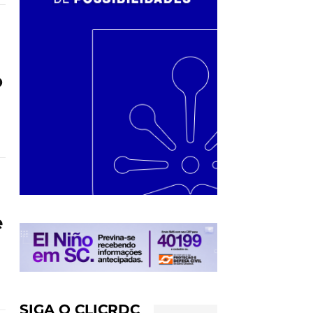
o
e
SIGA O CLICRDC