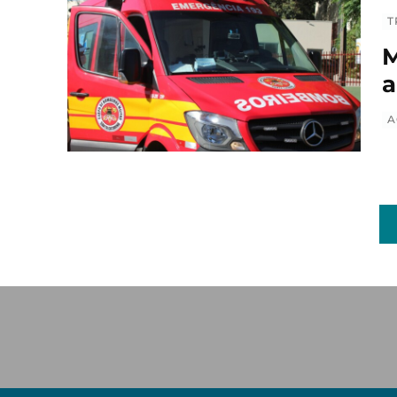
T
M
a
A