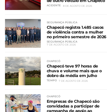
de outro veículo em Chapecó
ACIDENTE
8 DE AGOSTO DE 2026
SEGURANÇA PÚBLICA
Chapecó registra 1.485 casos
de violência contra a mulher
no primeiro semestre de 2026
SEGURANÇA PÚBLICA
7 DE AGOSTO DE 2026
CHAPECÓ
Chapecó teve 97 horas de
chuva e volume mais que o
dobro da média em julho
TEMPO
7 DE AGOSTO DE 2026
CHAPECÓ
Empresas de Chapecó são
convidadas a participar de
campanha de apoio ao