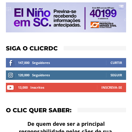
SIGA O CLICRDC
147,000
Seguidores
CURTIR
120,000
Seguidores
SEGUIR
13,000
Inscritos
INSCREVA-SE
O CLIC QUER SABER:
De quem deve ser a principal
responsabilidade pelos cães de rua,