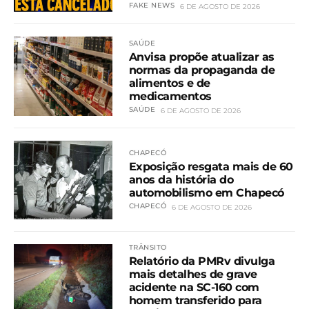
FAKE NEWS
6 DE AGOSTO DE 2026
SAÚDE
Anvisa propõe atualizar as
normas da propaganda de
alimentos e de
medicamentos
SAÚDE
6 DE AGOSTO DE 2026
CHAPECÓ
Exposição resgata mais de 60
anos da história do
automobilismo em Chapecó
CHAPECÓ
6 DE AGOSTO DE 2026
TRÂNSITO
Relatório da PMRv divulga
mais detalhes de grave
acidente na SC-160 com
homem transferido para