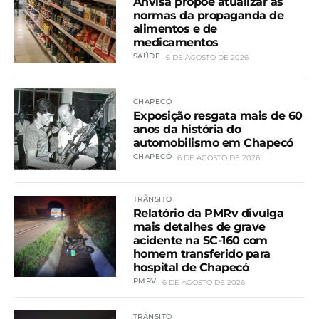
Anvisa propõe atualizar as
normas da propaganda de
alimentos e de
medicamentos
SAÚDE
6 DE AGOSTO DE 2026
CHAPECÓ
Exposição resgata mais de 60
anos da história do
automobilismo em Chapecó
CHAPECÓ
6 DE AGOSTO DE 2026
TRÂNSITO
Relatório da PMRv divulga
mais detalhes de grave
acidente na SC-160 com
homem transferido para
hospital de Chapecó
PMRV
6 DE AGOSTO DE 2026
TRÂNSITO