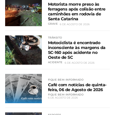
Motorista morre preso às
ferragens após colisão entre
caminhões em rodovia de
Santa Catarina
GRAVE
6 DE AGOSTO DE 2026
TRÂNSITO
Motociclista é encontrado
inconsciente às margens da
SC-160 após acidente no
Oeste de SC
ACIDENTE
6 DE AGOSTO DE 2026
FIQUE BEM-INFORMADO
Café com notícias de quinta-
feira, 06 de Agosto de 2026
FIQUE BEM-INFORMADO
6 DE AGOSTO DE 2026
ESPORTE