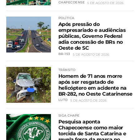
CHAPECOENSE
5 DE AGOSTO DE 2026
POLÍTICA
Após pressão do
empresariado e audiências
públicas, Governo Federal
adia concessão de BRs no
Oeste de SC
BR-153
5 DE AGOSTO DE 2026
TRÂNSITO
Homem de 71 anos morre
após ser resgatado de
helicóptero em acidente na
BR-282, no Oeste Catarinense
LUTO
5 DE AGOSTO DE 2026
SIGA CHAPE
Pesquisa aponta
Chapecoense como maior
torcida de Santa Catarina e
revela força da marca no