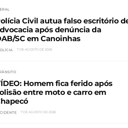
ERAL
olícia Civil autua falso escritório d
dvocacia após denúncia da
AB/SC em Canoinhas
7 DE AGOSTO DE 2026
OLÍCIA
RÂNSITO
ÍDEO: Homem fica ferido após
olisão entre moto e carro em
hapecó
7 DE AGOSTO DE 2026
CIDENTE