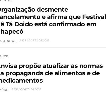
rganização desmente
ancelamento e afirma que Festiva
ê Tá Doido está confirmado em
hapecó
6 DE AGOSTO DE 2026
AKE NEWS
AÚDE
nvisa propõe atualizar as normas
a propaganda de alimentos e de
edicamentos
6 DE AGOSTO DE 2026
AÚDE