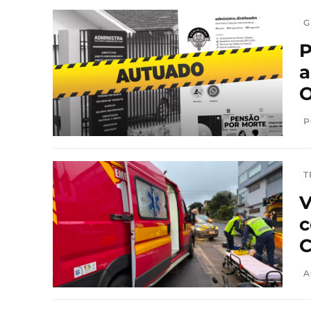
G
P
a
O
P
T
V
c
C
A