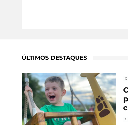
ÚLTIMOS DESTAQUES
C
C
p
c
C