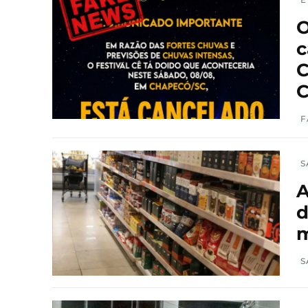
O
c
C
C
F
S
A
d
m
S