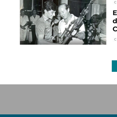
C
E
d
C
C