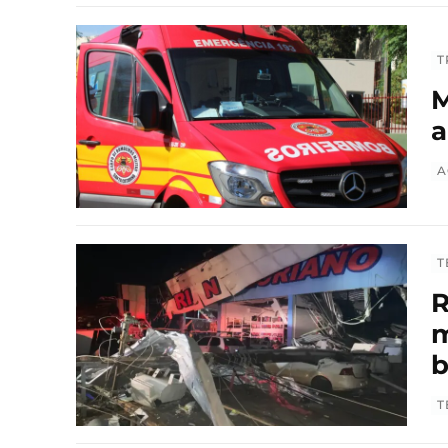
T
M
a
A
T
R
m
T