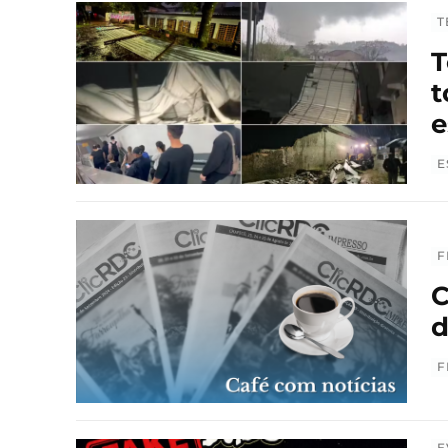
T
T
t
e
E
F
C
d
F
E