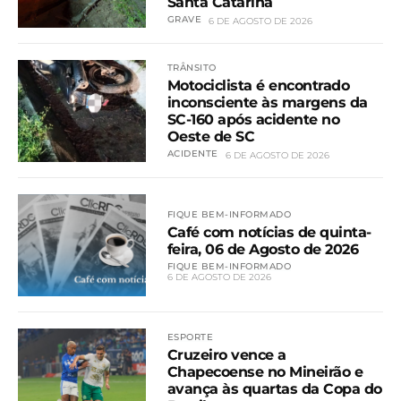
Santa Catarina
GRAVE
6 DE AGOSTO DE 2026
TRÂNSITO
Motociclista é encontrado
inconsciente às margens da
SC-160 após acidente no
Oeste de SC
ACIDENTE
6 DE AGOSTO DE 2026
FIQUE BEM-INFORMADO
Café com notícias de quinta-
feira, 06 de Agosto de 2026
FIQUE BEM-INFORMADO
6 DE AGOSTO DE 2026
ESPORTE
Cruzeiro vence a
Chapecoense no Mineirão e
avança às quartas da Copa do