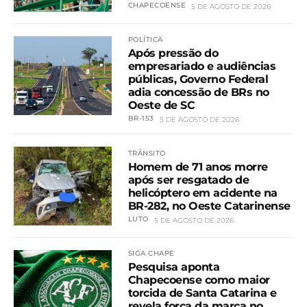
CHAPECOENSE
5 DE AGOSTO DE 2026
POLÍTICA
Após pressão do
empresariado e audiências
públicas, Governo Federal
adia concessão de BRs no
Oeste de SC
BR-153
5 DE AGOSTO DE 2026
TRÂNSITO
Homem de 71 anos morre
após ser resgatado de
helicóptero em acidente na
BR-282, no Oeste Catarinense
LUTO
5 DE AGOSTO DE 2026
SIGA CHAPE
Pesquisa aponta
Chapecoense como maior
torcida de Santa Catarina e
revela força da marca no