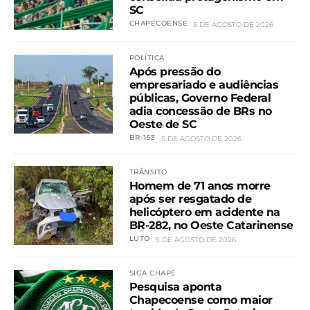
SC
CHAPECOENSE
5 DE AGOSTO DE 2026
POLÍTICA
Após pressão do
empresariado e audiências
públicas, Governo Federal
adia concessão de BRs no
Oeste de SC
BR-153
5 DE AGOSTO DE 2026
TRÂNSITO
Homem de 71 anos morre
após ser resgatado de
helicóptero em acidente na
BR-282, no Oeste Catarinense
LUTO
5 DE AGOSTO DE 2026
SIGA CHAPE
Pesquisa aponta
Chapecoense como maior