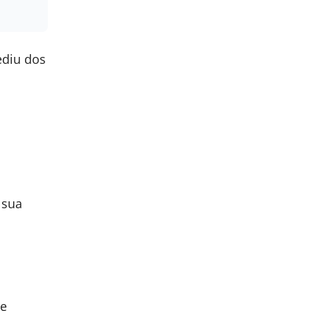
ediu dos
 sua
 e