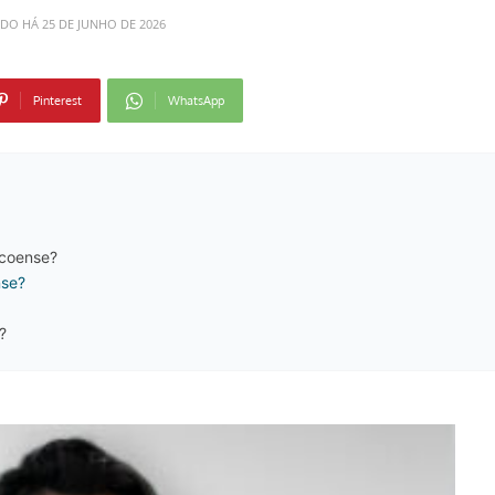
ADO HÁ
25 DE JUNHO DE 2026
Pinterest
WhatsApp
ecoense?
nse?
?