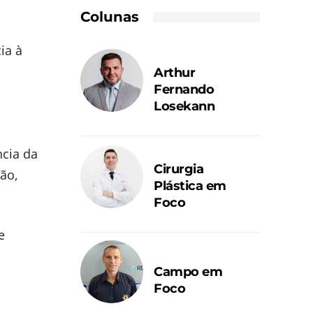
Colunas
ia à
Arthur
Fernando
Losekann
ncia da
Cirurgia
ção,
Plástica em
Foco
e
Campo em
Foco