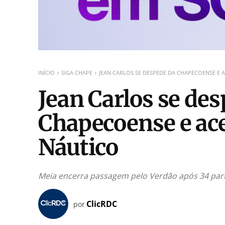
INÍCIO
SIGA CHAPE
JEAN CARLOS SE DESPEDE DA CHAPECOENSE E
Jean Carlos se de
Chapecoense e ace
Náutico
Meia encerra passagem pelo Verdão após 34 part
ClicRDC
por