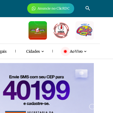
Anuncie no ClicRDC
gais
Cidades
Ao Vivo