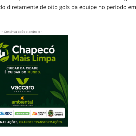
ando diretamente de oito gols da equipe no período e
- Continua após o anúncio -