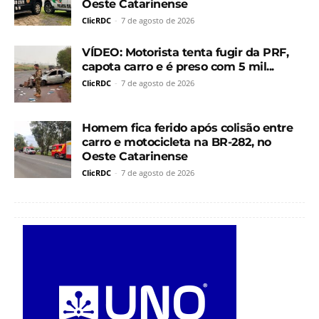
Oeste Catarinense
ClicRDC
-
7 de agosto de 2026
VÍDEO: Motorista tenta fugir da PRF,
capota carro e é preso com 5 mil...
ClicRDC
-
7 de agosto de 2026
Homem fica ferido após colisão entre
carro e motocicleta na BR-282, no
Oeste Catarinense
ClicRDC
-
7 de agosto de 2026