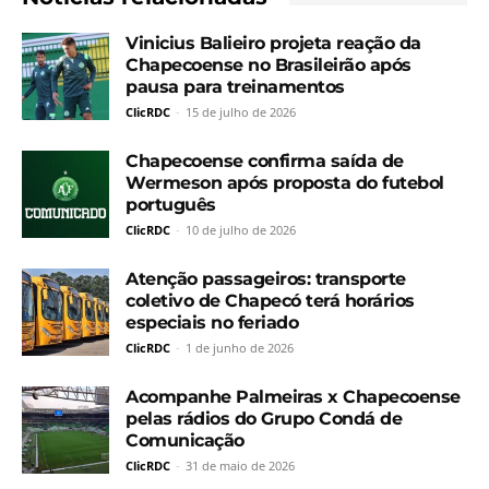
Vinicius Balieiro projeta reação da
Chapecoense no Brasileirão após
pausa para treinamentos
ClicRDC
-
15 de julho de 2026
Chapecoense confirma saída de
Wermeson após proposta do futebol
português
ClicRDC
-
10 de julho de 2026
Atenção passageiros: transporte
coletivo de Chapecó terá horários
especiais no feriado
ClicRDC
-
1 de junho de 2026
Acompanhe Palmeiras x Chapecoense
pelas rádios do Grupo Condá de
Comunicação
ClicRDC
-
31 de maio de 2026