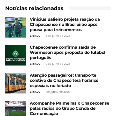
Notícias relacionadas
Vinicius Balieiro projeta reação da
Chapecoense no Brasileirão após
pausa para treinamentos
ClicRDC
-
15 de julho de 2026
Chapecoense confirma saída de
Wermeson após proposta do futebol
português
ClicRDC
-
10 de julho de 2026
Atenção passageiros: transporte
coletivo de Chapecó terá horários
especiais no feriado
ClicRDC
-
1 de junho de 2026
Acompanhe Palmeiras x Chapecoense
pelas rádios do Grupo Condá de
Comunicação