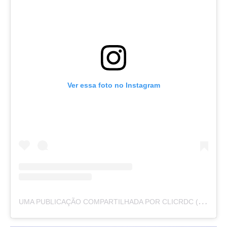
Ver essa foto no Instagram
U
MA PUBLICAÇÃO COMPARTILHADA POR CLICRDC (@CLICRDC)