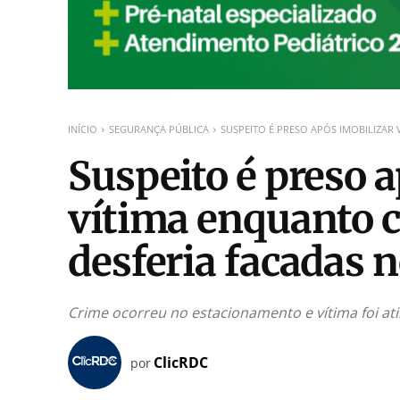
INÍCIO
SEGURANÇA PÚBLICA
SUSPEITO É PRESO APÓS IMOBILIZAR
Suspeito é preso 
vítima enquanto 
desferia facadas n
Crime ocorreu no estacionamento e vítima foi ati
ClicRDC
por