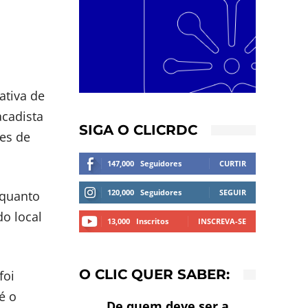
ativa de
acadista
SIGA O CLICRDC
pes de
147,000
Seguidores
CURTIR
120,000
Seguidores
SEGUIR
nquanto
o local
13,000
Inscritos
INSCREVA-SE
O CLIC QUER SABER:
foi
é o
De quem deve ser a