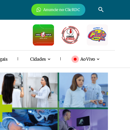
Anuncie no ClicRDC
gais
Cidades
Ao Vivo