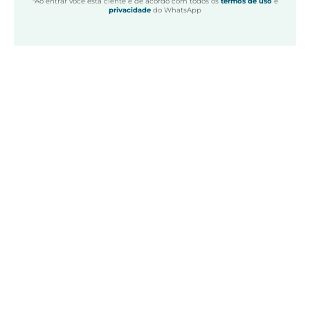
*Ao entrar você está ciente e de acordo com todos os
termos de uso
e
privacidade
do WhatsApp