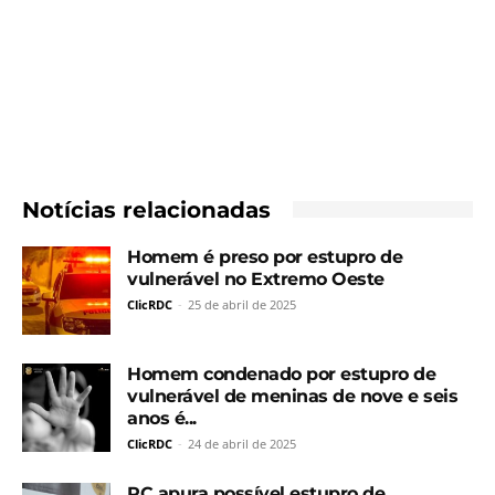
Notícias relacionadas
Homem é preso por estupro de
vulnerável no Extremo Oeste
ClicRDC
-
25 de abril de 2025
Homem condenado por estupro de
vulnerável de meninas de nove e seis
anos é...
ClicRDC
-
24 de abril de 2025
PC apura possível estupro de