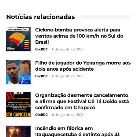
Notícias relacionadas
Ciclone-bomba provoca alerta para
ventos acima de 100 km/h no Sul do
Brasil
ClicRDC
-
6 de agosto de 2026
Filho de jogador do Ypiranga morre aos
dois anos após acidente
ClicRDC
-
6 de agosto de 2026
Organização desmente cancelamento
e afirma que Festival Cê Tá Doido está
confirmado em Chapecó
ClicRDC
-
6 de agosto de 2026
Incêndio em fábrica em
Itaquaquecetuba é extinto após 33