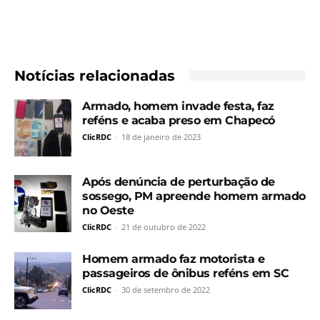
Notícias relacionadas
Armado, homem invade festa, faz
reféns e acaba preso em Chapecó
ClicRDC
-
18 de janeiro de 2023
Após denúncia de perturbação de
sossego, PM apreende homem armado
no Oeste
ClicRDC
-
21 de outubro de 2022
Homem armado faz motorista e
passageiros de ônibus reféns em SC
ClicRDC
-
30 de setembro de 2022