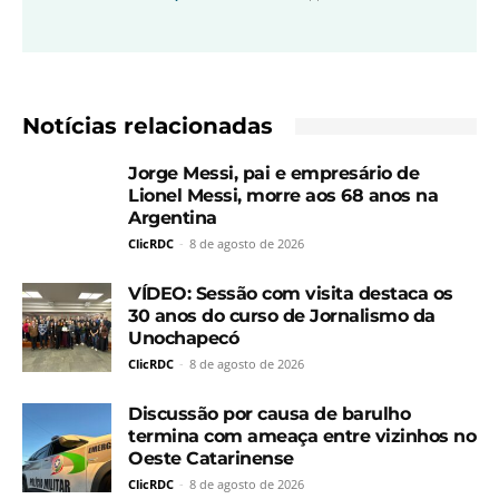
Notícias relacionadas
Jorge Messi, pai e empresário de
Lionel Messi, morre aos 68 anos na
Argentina
ClicRDC
-
8 de agosto de 2026
VÍDEO: Sessão com visita destaca os
30 anos do curso de Jornalismo da
Unochapecó
ClicRDC
-
8 de agosto de 2026
Discussão por causa de barulho
termina com ameaça entre vizinhos no
Oeste Catarinense
ClicRDC
-
8 de agosto de 2026