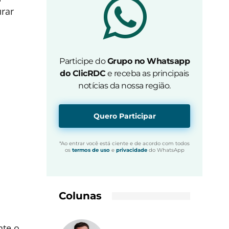
rar
Participe do
Grupo no Whatsapp
do ClicRDC
e receba as principais
notícias da nossa região.
Quero Participar
*Ao entrar você está ciente e de acordo com todos
os
termos de uso
e
privacidade
do WhatsApp
Colunas
nte o