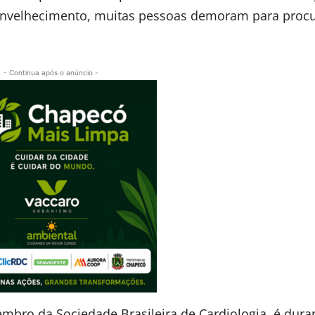
 envelhecimento, muitas pessoas demoram para procu
- Continua após o anúncio -
bro da Sociedade Brasileira de Cardiologia, é dura