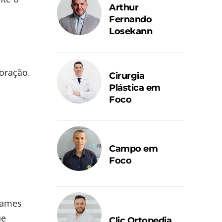
Arthur
Fernando
Losekann
oração.
Cirurgia
,
Plástica em
Foco
Campo em
Foco
xames
ue
Clic Ortopedia