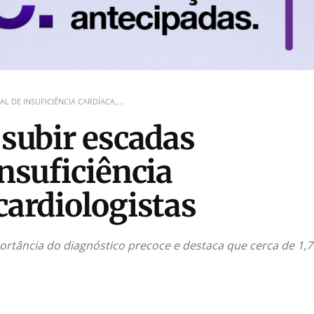
 DE INSUFICIÊNCIA CARDÍACA,...
 subir escadas
insuficiência
cardiologistas
portância do diagnóstico precoce e destaca que cerca de 1,