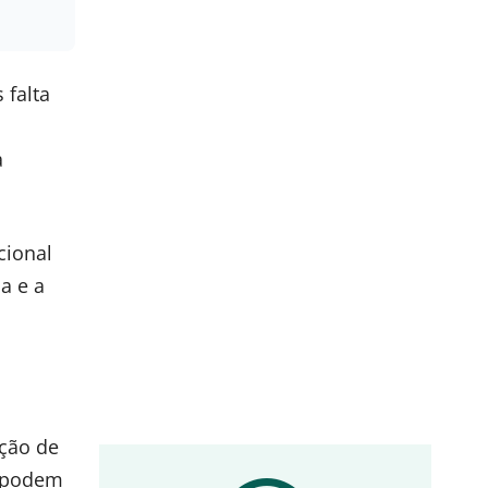
 falta
a
cional
a e a
nção de
m podem