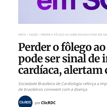
INÍCIO
SAÚDE
PERDER O FÔLEGO AO SUBIR ESCADAS PODE SER SINAL
Perder o fôlego ao
pode ser sinal de 
cardíaca, alertam 
Sociedade Brasileira de Cardiologia reforça a im
de brasileiros convivem com a doença
ClicRDC
por