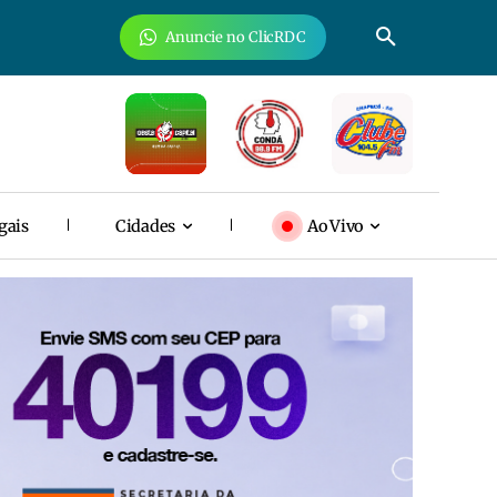
Anuncie no ClicRDC
gais
Cidades
Ao Vivo