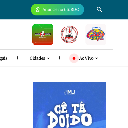
Anuncie no ClicRDC
gais
Cidades
Ao Vivo