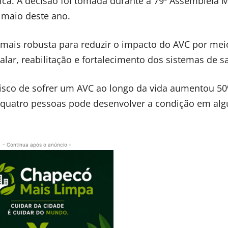
ica. A decisão foi tomada durante a 79ª Assembleia 
e maio deste ano.
mais robusta para reduzir o impacto do AVC por mei
lar, reabilitação e fortalecimento dos sistemas de s
isco de sofrer um AVC ao longo da vida aumentou 5
 quatro pessoas pode desenvolver a condição em al
- Continua após o anúncio -