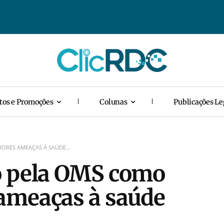
tos e Promoções
Colunas
Publicações Le
ORES AMEAÇAS À SAÚDE...
o pela OMS como
ameaças à saúde