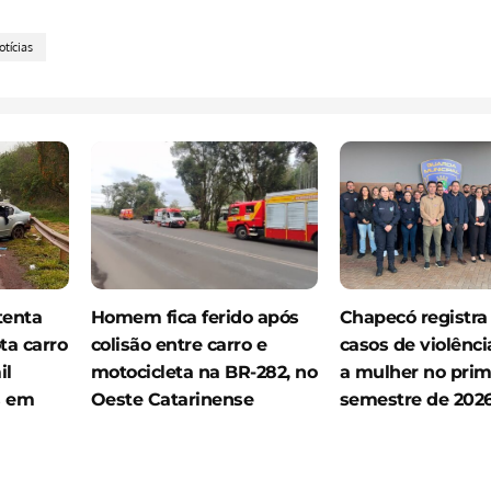
otícias
tenta
Homem fica ferido após
Chapecó registra
ta carro
colisão entre carro e
casos de violênci
il
motocicleta na BR-282, no
a mulher no prim
s em
Oeste Catarinense
semestre de 202