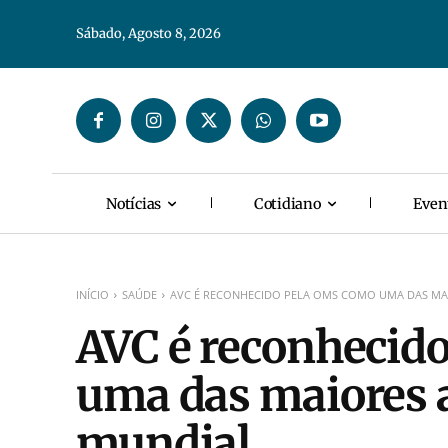
Sábado, Agosto 8, 2026
Notícias
Cotidiano
Even
INÍCIO
SAÚDE
AVC É RECONHECIDO PELA OMS COMO UMA DAS MAI
AVC é reconhecid
uma das maiores 
mundial