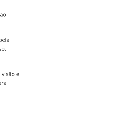
ção
pela
so,
 visão e
ara