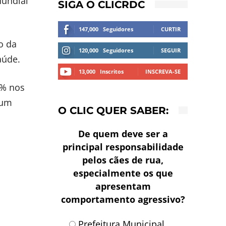
Mundial
SIGA O CLICRDC
147,000
Seguidores
CURTIR
o da
120,000
Seguidores
SEGUIR
aúde.
13,000
Inscritos
INSCREVA-SE
0% nos
gum
O CLIC QUER SABER:
De quem deve ser a
principal responsabilidade
pelos cães de rua,
especialmente os que
apresentam
comportamento agressivo?
Prefeitura Municipal