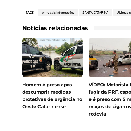
TAGS
principais informações
SANTA CATARINA
Últimas n
Notícias relacionadas
Homem é preso após
VÍDEO: Motorista 
descumprir medidas
fugir da PRF, capo
protetivas de urgência no
e é preso com 5 m
Oeste Catarinense
maços de cigarro
rodovia