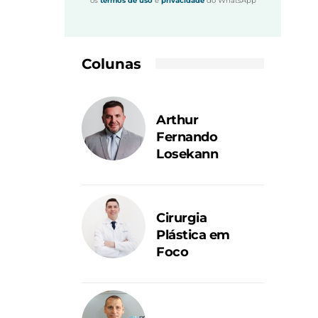
os
termos de uso
e
privacidade
do WhatsApp
Colunas
Arthur
Fernando
Losekann
Cirurgia
Plástica em
Foco