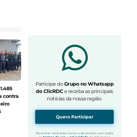
Participe do
Grupo no Whatsapp
 1.485
do ClicRDC
e receba as principais
a contra
notícias da nossa região.
eiro
6
Quero Participar
*Ao entrar você está ciente e de acordo com todos