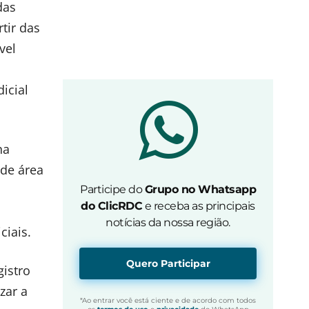
das
tir das
vel
icial
na
 de área
Participe do
Grupo no Whatsapp
do ClicRDC
e receba as principais
notícias da nossa região.
ciais.
Quero Participar
gistro
zar a
*Ao entrar você está ciente e de acordo com todos