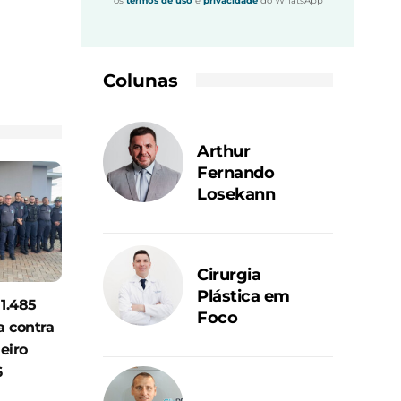
os
termos de uso
e
privacidade
do WhatsApp
Colunas
Arthur
Fernando
Losekann
Cirurgia
Plástica em
 1.485
Foco
a contra
eiro
6