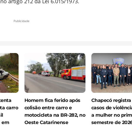
no artigo 212 da Lei 6.015/1973.
Publicidade
tenta
Homem fica ferido após
Chapecó registra
ta carro
colisão entre carro e
casos de violênci
il
motocicleta na BR-282, no
a mulher no prim
s em
Oeste Catarinense
semestre de 202