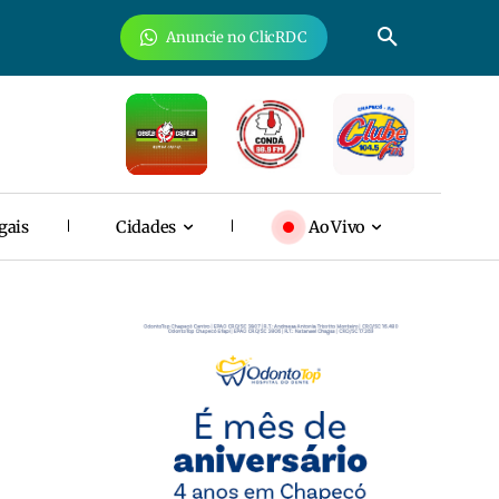
Anuncie no ClicRDC
gais
Cidades
Ao Vivo