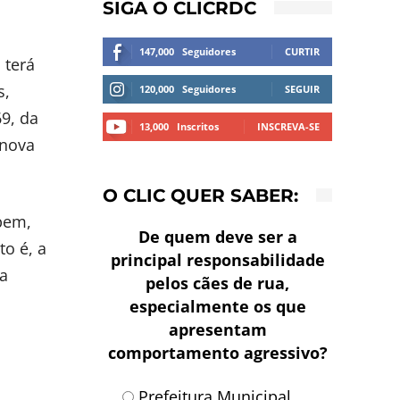
SIGA O CLICRDC
147,000
Seguidores
CURTIR
 terá
s,
120,000
Seguidores
SEGUIR
69, da
13,000
Inscritos
INSCREVA-SE
 nova
O CLIC QUER SABER:
 bem,
De quem deve ser a
to é, a
principal responsabilidade
 a
pelos cães de rua,
especialmente os que
apresentam
comportamento agressivo?
Prefeitura Municipal