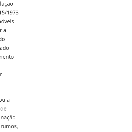
ulação
015/1973
móveis
r a
 do
sado
imento
r
ou a
 de
minação
e rumos,