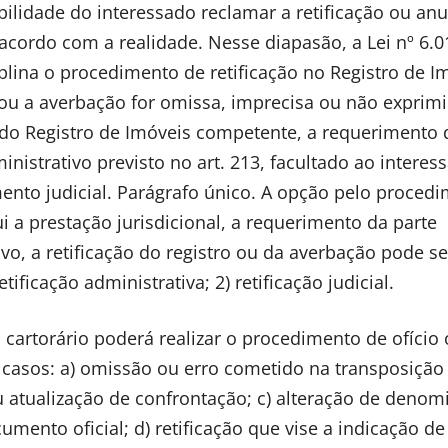
ibilidade do interessado reclamar a retificação ou an
e acordo com a realidade. Nesse diapasão, a Lei nº 6.
iplina o procedimento de retificação no Registro de I
o ou a averbação for omissa, imprecisa ou não exprimi
al do Registro de Imóveis competente, a requerimento
istrativo previsto no art. 213, facultado ao interes
mento judicial. Parágrafo único. A opção pelo proced
ui a prestação jurisdicional, a requerimento da parte
ivo, a retificação do registro ou da averbação pode se
ificação administrativa; 2) retificação judicial.
 cartorário poderá realizar o procedimento de ofício 
 casos: a) omissão ou erro cometido na transposição
u atualização de confrontação; c) alteração de deno
ento oficial; d) retificação que vise a indicação d