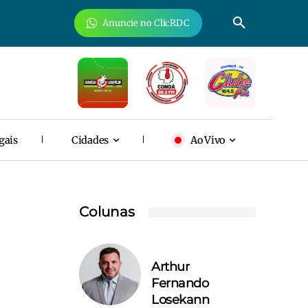
Anuncie no ClicRDC
gais
Cidades
Ao Vivo
Colunas
Arthur
Fernando
Losekann