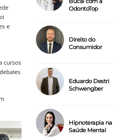
Bucal com a
sede
OdontoTop
oi
es e
Direito do
Consumidor
a cursos
 debates
Eduardo Destri
Schwengber
em
Hipnoterapia na
Saúde Mental