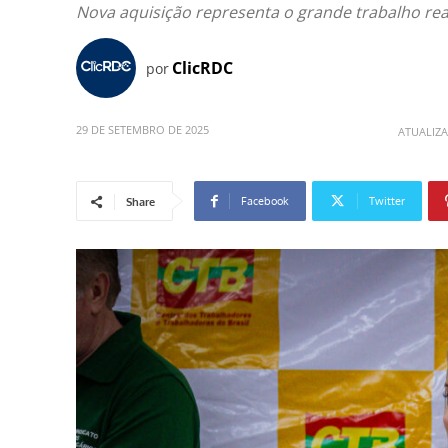
Nova aquisição representa o grande trabalho re
ClicRDC
por
29 DE SETEMBRO DE 2025
ATUALIZ
Facebook
Twitter
Share