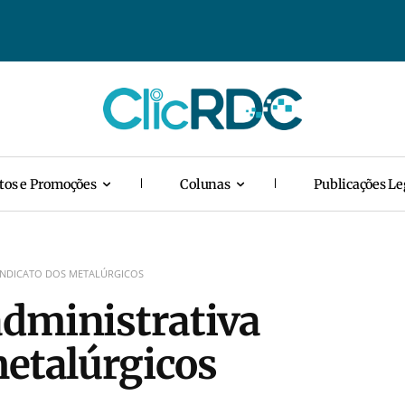
tos e Promoções
Colunas
Publicações Le
INDICATO DOS METALÚRGICOS
administrativa
metalúrgicos