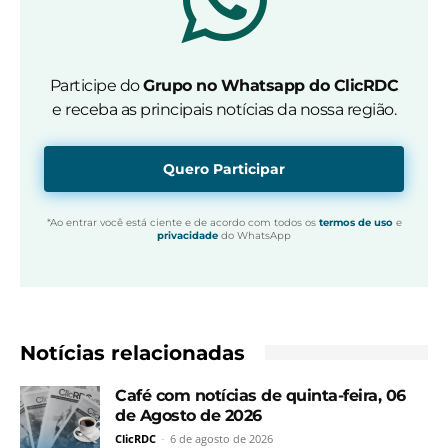
Participe do
Grupo no Whatsapp do ClicRDC
e receba as principais notícias da nossa região.
Quero Participar
*Ao entrar você está ciente e de acordo com todos os
termos de uso
e
privacidade
do WhatsApp
Notícias relacionadas
Café com notícias de quinta-feira, 06
de Agosto de 2026
ClicRDC
-
6 de agosto de 2026