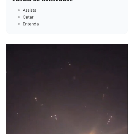
Assista
Catar
Entenda