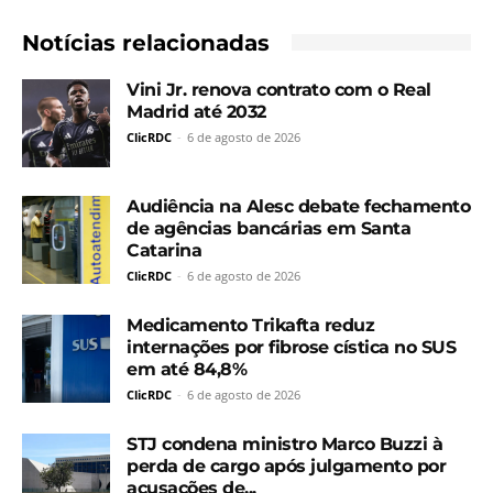
Notícias relacionadas
Vini Jr. renova contrato com o Real
Madrid até 2032
ClicRDC
-
6 de agosto de 2026
Audiência na Alesc debate fechamento
de agências bancárias em Santa
Catarina
ClicRDC
-
6 de agosto de 2026
Medicamento Trikafta reduz
internações por fibrose cística no SUS
em até 84,8%
ClicRDC
-
6 de agosto de 2026
STJ condena ministro Marco Buzzi à
perda de cargo após julgamento por
acusações de...