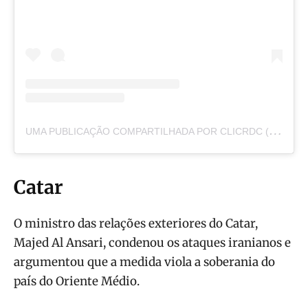
U
MA PUBLICAÇÃO COMPARTILHADA POR CLICRDC (@CLICRDC)
Catar
O ministro das relações exteriores do Catar,
Majed Al Ansari, condenou os ataques iranianos e
argumentou que a medida viola a soberania do
país do Oriente Médio.