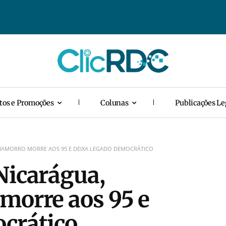
tos e Promoções
Colunas
Publicações Le
CHAMORRO MORRE AOS 95 E DEIXA LEGADO DEMOCRÁTICO
Nicarágua,
morre aos 95 e
crático