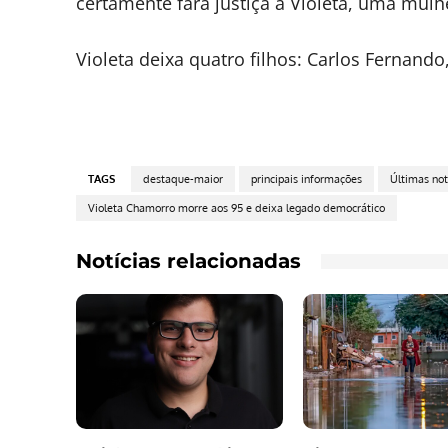
certamente fará justiça a Violeta, uma mu
Violeta deixa quatro filhos: Carlos Fernando
TAGS
destaque-maior
principais informações
Últimas not
Violeta Chamorro morre aos 95 e deixa legado democrático
Notícias relacionadas