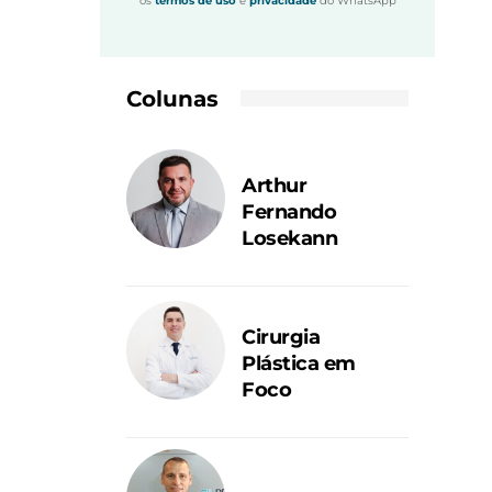
os
termos de uso
e
privacidade
do WhatsApp
Colunas
Arthur
Fernando
Losekann
Cirurgia
Plástica em
Foco