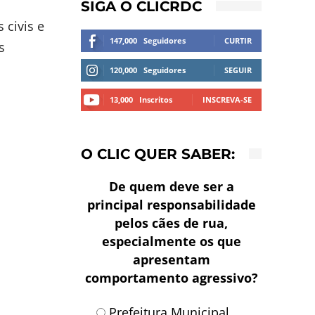
SIGA O CLICRDC
 civis e
147,000
Seguidores
CURTIR
s
120,000
Seguidores
SEGUIR
13,000
Inscritos
INSCREVA-SE
O CLIC QUER SABER:
De quem deve ser a
principal responsabilidade
pelos cães de rua,
especialmente os que
apresentam
comportamento agressivo?
Prefeitura Municipal