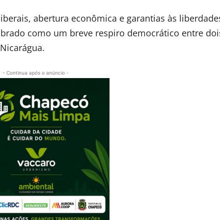
erais, abertura econômica e garantias às liberdades
mbrado como um breve respiro democrático entre doi
 Nicarágua.
- Continua após o anúncio -