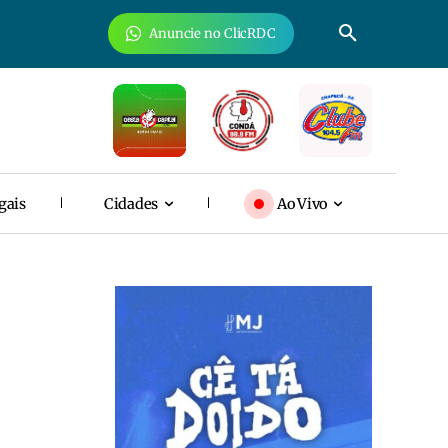
Anuncie no ClicRDC
gais
Cidades
Ao Vivo