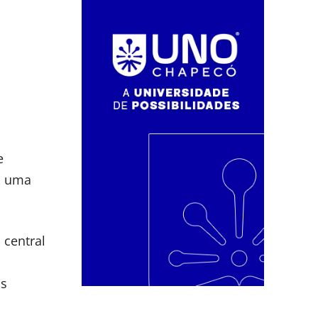
e
s uma
 central
os