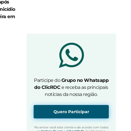
após
nicídio
ira em
Participe do
Grupo no Whatsapp
do ClicRDC
e receba as principais
notícias da nossa região.
Quero Participar
*Ao entrar você está ciente e de acordo com todos