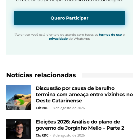
Quero Participar
*Ao entrar você está ciente e de acordo com todos os
termos de uso
e
privacidade
do WhatsApp
Notícias relacionadas
Discussão por causa de barulho
termina com ameaça entre vizinhos no
Oeste Catarinense
ClicRDC
-
8 de agosto de 2026
Eleições 2026: Análise do plano de
governo de Jorginho Mello – Parte 2
ClicRDC
-
8 de agosto de 2026