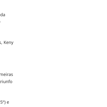
 da
O
s, Keny
lmeiras
triunfo
5º) e