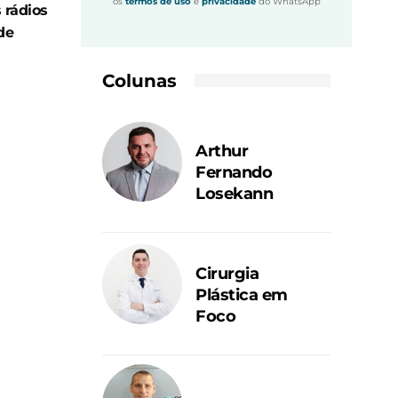
os
termos de uso
e
privacidade
do WhatsApp
 rádios
de
Colunas
Arthur
Fernando
Losekann
Cirurgia
Plástica em
Foco