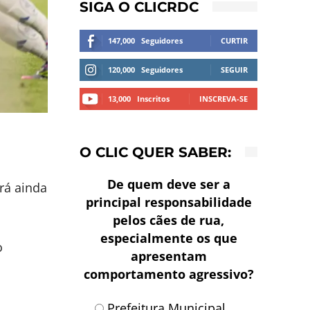
SIGA O CLICRDC
147,000
Seguidores
CURTIR
120,000
Seguidores
SEGUIR
13,000
Inscritos
INSCREVA-SE
O CLIC QUER SABER:
De quem deve ser a
rá ainda
principal responsabilidade
pelos cães de rua,
especialmente os que
o
apresentam
comportamento agressivo?
Prefeitura Municipal