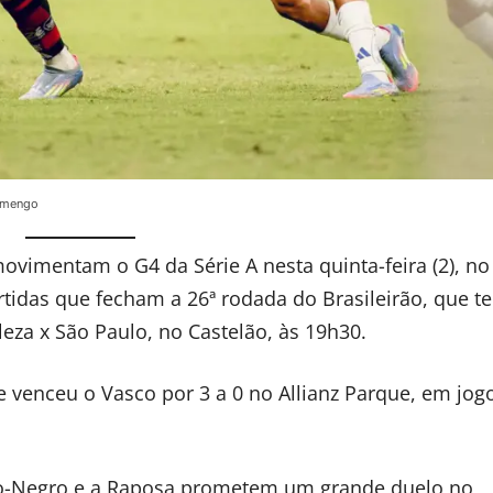
lamengo
ovimentam o G4 da Série A nesta quinta-feira (2), no
tidas que fecham a 26ª rodada do Brasileirão, que te
aleza x São Paulo, no Castelão, às 19h30.
 venceu o Vasco por 3 a 0 no Allianz Parque, em jog
bro-Negro e a Raposa prometem um grande duelo no