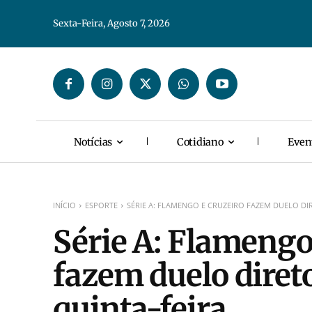
Sexta-Feira, Agosto 7, 2026
Notícias
Cotidiano
Even
INÍCIO
ESPORTE
SÉRIE A: FLAMENGO E CRUZEIRO FAZEM DUELO DI
Série A: Flamengo
fazem duelo diret
quinta-feira