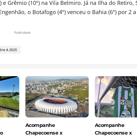
) e Grêmio (10º) na Vila Belmiro. Já na Ilha do Retiro, 
 Engenhão, o Botafogo (4º) venceu o Bahia (6º) por 2 a
Publicidade
érie A 2025
Acompanhe
Acompanhe
ão
Chapecoense x
Chapecoense x