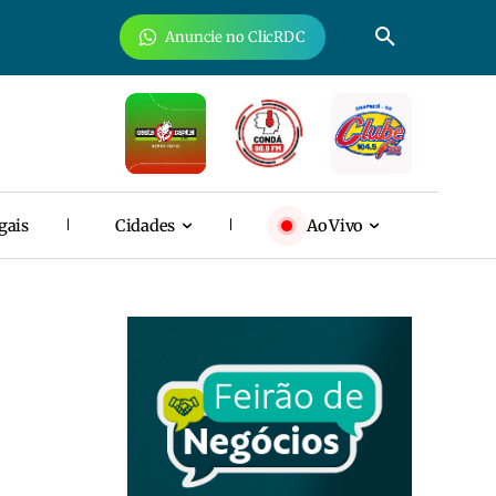
Anuncie no ClicRDC
gais
Cidades
Ao Vivo