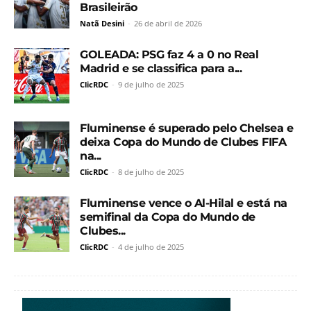
Brasileirão
Natã Desini
-
26 de abril de 2026
GOLEADA: PSG faz 4 a 0 no Real
Madrid e se classifica para a...
ClicRDC
-
9 de julho de 2025
Fluminense é superado pelo Chelsea e
deixa Copa do Mundo de Clubes FIFA
na...
ClicRDC
-
8 de julho de 2025
Fluminense vence o Al-Hilal e está na
semifinal da Copa do Mundo de
Clubes...
ClicRDC
-
4 de julho de 2025