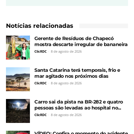
Notícias relacionadas
Gerente de Resíduos de Chapecó
mostra descarte irregular de bananeira
ClicRDC
-
8 de agosto de 2026
Santa Catarina terá temporais, frio e
mar agitado nos próximos dias
ClicRDC
-
8 de agosto de 2026
Carro sai da pista na BR-282 e quatro
pessoas são levadas ao hospital no...
ClicRDC
-
8 de agosto de 2026
VÍDEO: Confira o momento do acidente