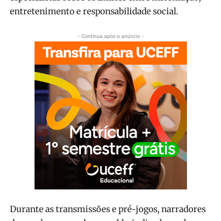
entretenimento e responsabilidade social.
- Continua após o anúncio -
Durante as transmissões e pré-jogos, narradores