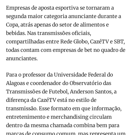
Empresas de aposta esportiva se tornaram a
segunda maior categoria anunciante durante a
Copa, atrás apenas do setor de alimentos e
bebidas. Nas transmissões oficiais,
compartilhadas entre Rede Globo, CazéTV e SBT,
todas contam com empresas de bet no quadro de
anunciantes.
Para o professor da Universidade Federal do
Alagoas e coordenador do Observatório das
Transmissões de Futebol, Anderson Santos, a
diferença da CazéTV está no estilo de
transmissão. Esse formato em que informação,
entretenimento e merchandising circulam
dentro da mesma chamada combina bem para
marcas de consumo comum, mas representa um