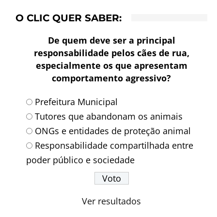
O CLIC QUER SABER:
De quem deve ser a principal
responsabilidade pelos cães de rua,
especialmente os que apresentam
comportamento agressivo?
Prefeitura Municipal
Tutores que abandonam os animais
ONGs e entidades de proteção animal
Responsabilidade compartilhada entre
poder público e sociedade
Ver resultados