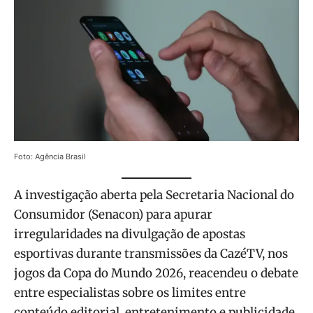
Foto: Agência Brasil
A investigação aberta pela Secretaria Nacional do
Consumidor (Senacon) para apurar
irregularidades na divulgação de apostas
esportivas durante transmissões da CazéTV, nos
jogos da Copa do Mundo 2026, reacendeu o debate
entre especialistas sobre os limites entre
conteúdo editorial, entretenimento e publicidade