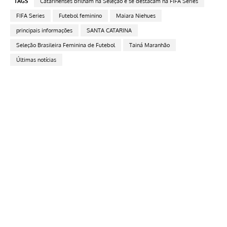
TAGS
Catarinenses brilham na Seleção e se destacam na FIFA Series
FIFA Series
Futebol feminino
Maiara Niehues
principais informações
SANTA CATARINA
Seleção Brasileira Feminina de Futebol
Tainá Maranhão
Últimas notícias