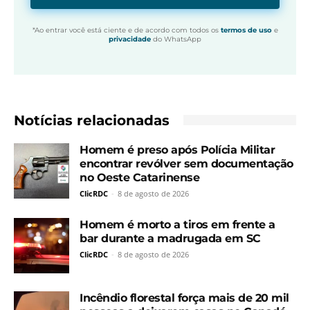
*Ao entrar você está ciente e de acordo com todos os
termos de uso
e
privacidade
do WhatsApp
Notícias relacionadas
Homem é preso após Polícia Militar
encontrar revólver sem documentação
no Oeste Catarinense
ClicRDC
-
8 de agosto de 2026
Homem é morto a tiros em frente a
bar durante a madrugada em SC
ClicRDC
-
8 de agosto de 2026
Incêndio florestal força mais de 20 mil