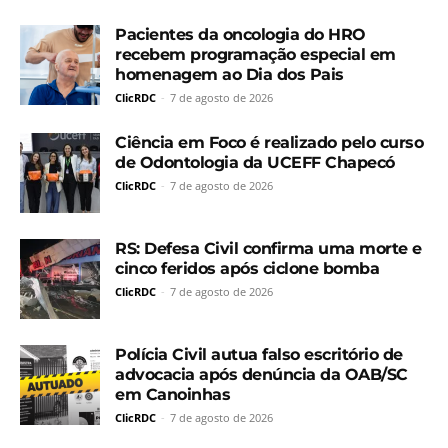
Pacientes da oncologia do HRO
recebem programação especial em
homenagem ao Dia dos Pais
ClicRDC
-
7 de agosto de 2026
Ciência em Foco é realizado pelo curso
de Odontologia da UCEFF Chapecó
ClicRDC
-
7 de agosto de 2026
RS: Defesa Civil confirma uma morte e
cinco feridos após ciclone bomba
ClicRDC
-
7 de agosto de 2026
Polícia Civil autua falso escritório de
advocacia após denúncia da OAB/SC
em Canoinhas
ClicRDC
-
7 de agosto de 2026