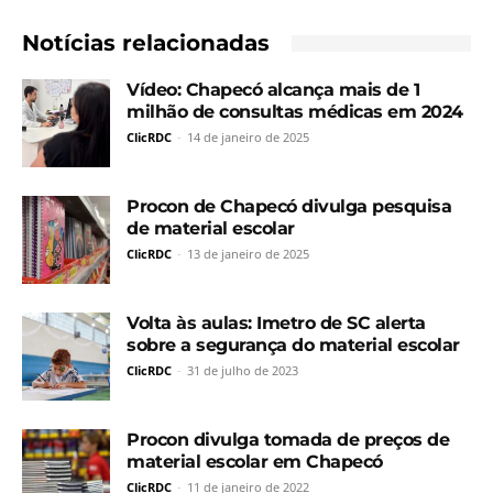
Notícias relacionadas
Vídeo: Chapecó alcança mais de 1
milhão de consultas médicas em 2024
ClicRDC
-
14 de janeiro de 2025
Procon de Chapecó divulga pesquisa
de material escolar
ClicRDC
-
13 de janeiro de 2025
Volta às aulas: Imetro de SC alerta
sobre a segurança do material escolar
ClicRDC
-
31 de julho de 2023
Procon divulga tomada de preços de
material escolar em Chapecó
ClicRDC
-
11 de janeiro de 2022