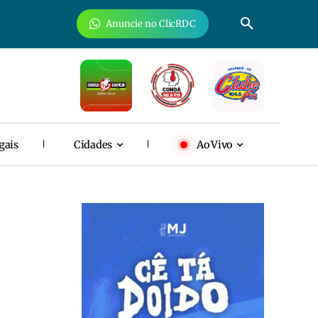
Anuncie no ClicRDC
gais
Cidades
Ao Vivo