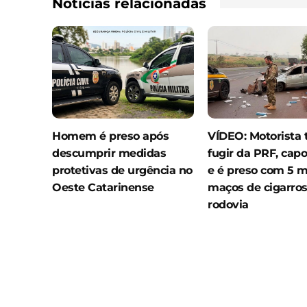
Notícias relacionadas
Homem é preso após
VÍDEO: Motorista 
descumprir medidas
fugir da PRF, capo
protetivas de urgência no
e é preso com 5 m
Oeste Catarinense
maços de cigarro
rodovia