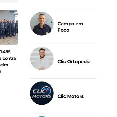
Campo em
Foco
 1.485
a contra
Clic Ortopedia
eiro
6
Clic Motors