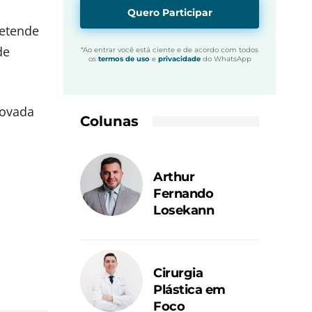
Quero Participar
retende
de
*Ao entrar você está ciente e de acordo com todos
os
termos de uso
e
privacidade
do WhatsApp
rovada
Colunas
Arthur
Fernando
Losekann
Cirurgia
Plástica em
Foco