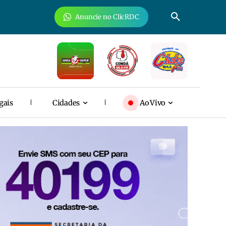
Anuncie no ClicRDC
gais
Cidades
Ao Vivo