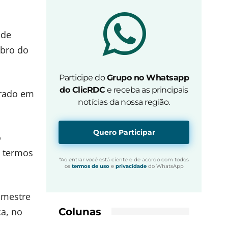
sde
ubro do
Participe do
Grupo no Whatsapp
do ClicRDC
e receba as principais
rrado em
notícias da nossa região.
Quero Participar
o
m termos
*Ao entrar você está ciente e de acordo com todos
os
termos de uso
e
privacidade
do WhatsApp
imestre
Colunas
ca, no