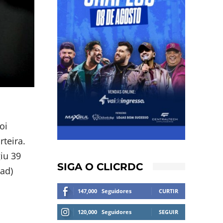
oi
teira.
iu 39
SIGA O CLICRDC
ad)
147,000
Seguidores
CURTIR
120,000
Seguidores
SEGUIR