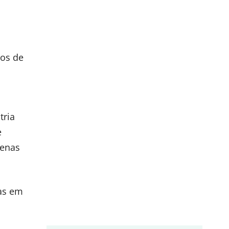
tos de
tria
e
penas
as em