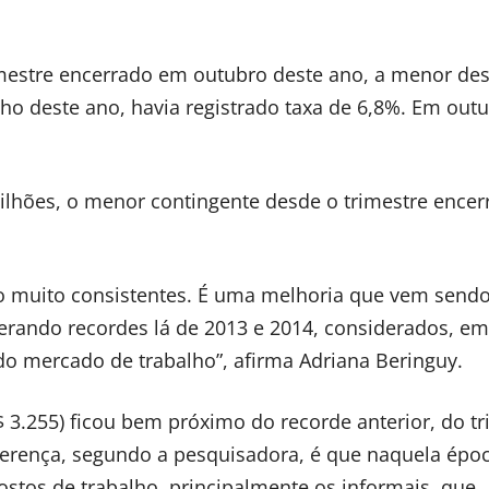
mestre encerrado em outubro deste ano, a menor de
lho deste ano, havia registrado taxa de 6,8%. Em out
lhões, o menor contingente desde o trimestre ence
o muito consistentes. É uma melhoria que vem send
perando recordes lá de 2013 e 2014, considerados, e
o mercado de trabalho”, afirma Adriana Beringuy.
 3.255) ficou bem próximo do recorde anterior, do tr
iferença, segundo a pesquisadora, é que naquela épo
stos de trabalho, principalmente os informais, que