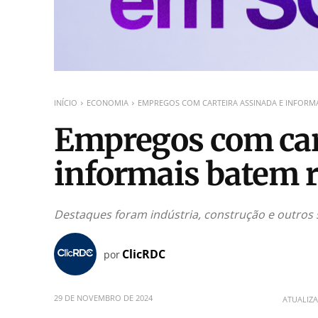
INÍCIO
ECONOMIA
EMPREGOS COM CARTEIRA ASSINADA E INFORM
Empregos com cart
informais batem 
Destaques foram indústria, construção e outros 
ClicRDC
por
29 DE NOVEMBRO DE 2024
ATUALIZ